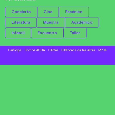
Concierto
Cine
Escénico
Literatura
Muestra
Académico
Infantil
Encuentro
Taller
Participa
Somos AGUA
UArtes
Biblioteca de las Artes
MZ14