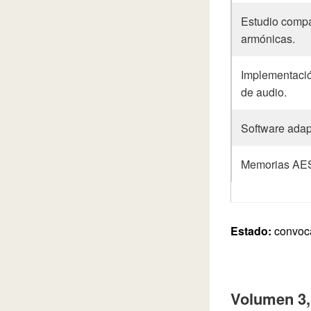
Estudio compa
armónicas.
Implementació
de audio.
Software adapt
Memorias AE
Estado:
convoca
Volumen 3,