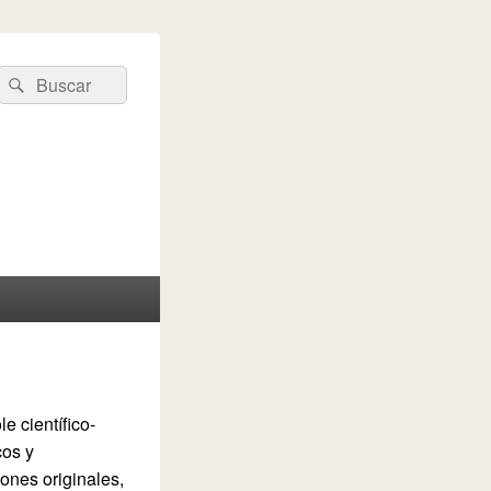
Buscar
Buscar
por:
e científico-
cos y
ones originales,