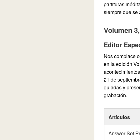
partituras inédi
siempre que se a
Volumen 3,
Editor Espec
Nos complace co
en la edición V
acontecimientos
21 de septiembre
guiadas y presen
grabación.
Artículos
Answer Set Pr