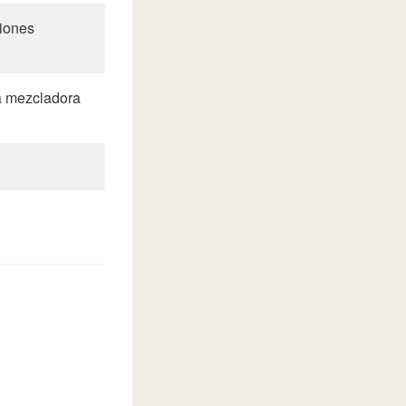
siones
a mezcladora