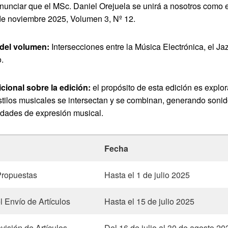
unciar que el MSc. Daniel Orejuela se unirá a nosotros como ed
 de noviembre 2025, Volumen 3, Nº 12.
 del volumen:
Intersecciones entre la Música Electrónica, el Jaz
.
cional sobre la edición:
el propósito de esta edición es explor
estilos musicales se intersectan y se combinan, generando soni
dades de expresión musical.
Fecha
Propuestas
Hasta el 1 de julio 2025
l Envío de Artículos
Hasta el 15 de julio 2025
visión de Artículos
Del 16 de julio al 30 de agosto 20