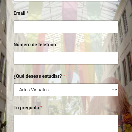
Email
*
Número de teléfono
e
¿Qué deseas estudiar?
*
s
t
u
d
i
a
Tu pregunta
*
r
?
*
*