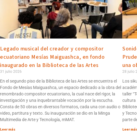
Legado musical del creador y compositor
Sonid
ecuatoriano Mesías Maiguashca, en fondo
Prude
inaugurado en la Biblioteca de las Artes
una o
31 julio 2026
28 julio
En el segundo piso de la Biblioteca de las Artes se encuentra el
Los sik
Fondo de Mesías Maiguashca, un espacio dedicado a la obra del
académi
renombrado compositor ecuatoriano, la cual nace del rigor, la
taller 
investigación y una inquebrantable vocación por la escucha.
cultura
Consta de 50 obras en diversos formatos, cada una con audio o
Bibliot
video, partitura y texto. Su inauguración se dio en la Minga
y Tecno
Multimedia de Arte y Tecnología, mMAT.
parte d
Leer más
Leer má