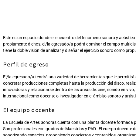
Este es un espacio donde el encuentro del fenómeno sonoro y acústico s
propiamente dichos, el/la egresado/a podrá dominar el campo multidiscip
tiene la doble visión de analizar y diseñar el ejercicio sonoro como pro
Perfil de egreso
El/la egresado/a tendrá una variedad de herramientas que le permitirá
concretar producciones completas hasta la producción del disco, realiz
innovadoras y relacionarse dentro de las áreas de: cine, sonido en viv
internacional como docente o investigador en el ámbito sonoro y artísti
El equipo docente
La Escuela de Artes Sonoras cuenta con una planta docente formada por
Son profesionales con grados de Maestrías y PhD. El cuerpo docente des
sonorizando espacios, proponiendo conciertos y contenidos, organizan