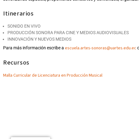
Itinerarios
SONIDO EN VIVO
PRODUCCIÓN SONORA PARA CINE Y MEDIOS AUDIOVISUALES
INNOVACIÓN Y NUEVOS MEDIOS
escuela.artes-sonoras@uartes.edu.ec
Para más información escribe a
o
Recursos
Malla Curricular de Licenciatura en Producción Musical
Estudios de grabación
Haz clic en el siguiente enlace para conocer nuestros estudios de gr