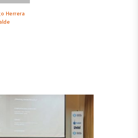
go Herrera
alde