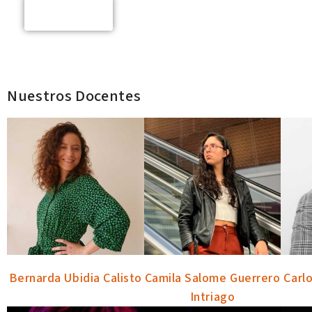
Visítanos
Nuestros Docentes
EN MZ14
Bernarda Ubidia Calisto
Camila Salome Guerrero
Carl
Intriago