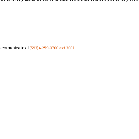
(593)4-259-0700 ext 3081
 comunícate al
.
abación y lo que te ofrecen.