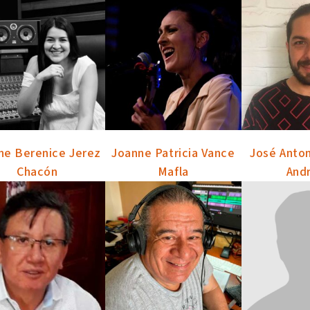
ne Berenice Jerez
Joanne Patricia Vance
José Anto
Chacón
Mafla
And