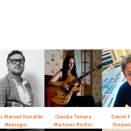
os Manuel Iturralde
Claudia Tamara
Daniel 
Muirragui
Martinez Riofrio
Orejuel