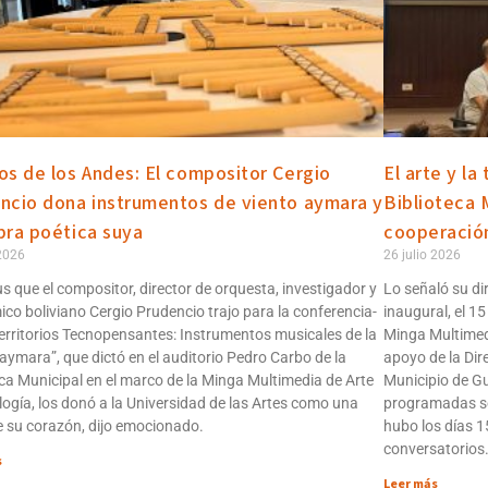
os de los Andes: El compositor Cergio
El arte y la
ncio dona instrumentos de viento aymara y
Biblioteca 
bra poética suya
cooperación
 2026
26 julio 2026
us que el compositor, director de orquesta, investigador y
Lo señaló su dir
co boliviano Cergio Prudencio trajo para la conferencia-
inaugural, el 15 
“Territorios Tecnopensantes: Instrumentos musicales de la
Minga Multimed
 aymara”, que dictó en el auditorio Pedro Carbo de la
apoyo de la Dir
eca Municipal en el marco de la Minga Multimedia de Arte
Municipio de Gu
logía, los donó a la Universidad de las Artes como una
programadas se 
e su corazón, dijo emocionado.
hubo los días 15
conversatorios
s
Leer más