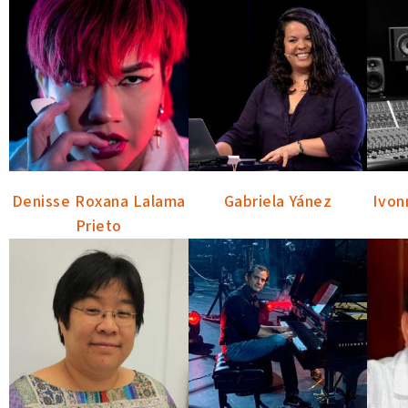
Denisse Roxana Lalama
Gabriela Yánez
Ivon
Prieto