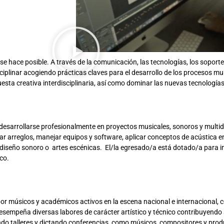
e hace posible. A través de la comunicación, las tecnologías, los soport
linar acogiendo prácticas claves para el desarrollo de los procesos mult
puesta creativa interdisciplinaria, así como dominar las nuevas tecnologías
 desarrollarse profesionalmente en proyectos musicales, sonoros y multi
ar arreglos, manejar equipos y software, aplicar conceptos de acústica e
o, diseño sonoro o artes escénicas. El/la egresado/a está dotado/a para
co.
 músicos y académicos activos en la escena nacional e internacional, co
empeña diversas labores de carácter artístico y técnico contribuyendo a 
do talleres y dictando conferencias, como músicos, compositores y prod