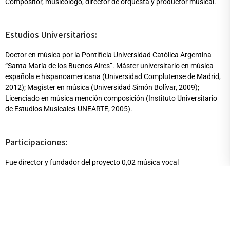
Compositor, musicólogo, director de orquesta y productor musical.
Estudios Universitarios:
Doctor en música por la Pontificia Universidad Católica Argentina
“Santa María de los Buenos Aires”. Máster universitario en música
española e hispanoamericana (Universidad Complutense de Madrid,
2012); Magister en música (Universidad Simón Bolívar, 2009);
Licenciado en música mención composición (Instituto Universitario
de Estudios Musicales-UNEARTE, 2005).
Participaciones:
Fue director y fundador del proyecto 0,02 música vocal
contemporánea. Realizó residencias artísticas en el Centro Nacional
de las Artes y Escuela Superior de Música (México DF) y en la
Asociación Francesa de Acción Artística de Ciudad de las Artes
(París).