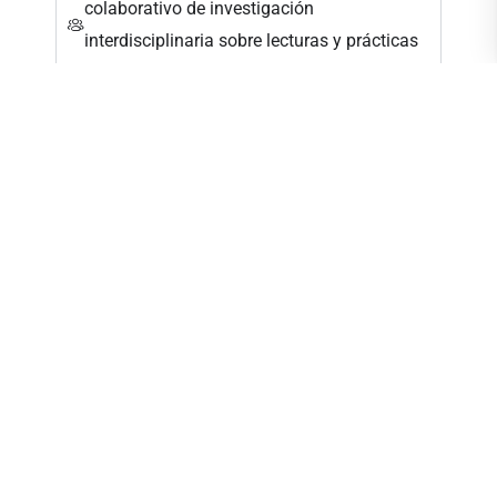
colaborativo de investigación
interdisciplinaria sobre lecturas y prácticas
editoriales
AYLLU: Comunidad de interaprendizaje
Teorías y prácticas transversales sobre arte,
cultura, epistemologías y sociedad
A es E: Investigación, Arte y Experiencia
ARTEFACTO. Arte, Técnica y Tiempo
Inactivos