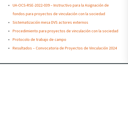
UA-OCS-RSE-2022-039 – Instructivo para la Asignación de
fondos para proyectos de vinculación con la sociedad
Sistematización mesa DVS actores externos
Procedimiento para proyectos de vinculación con la sociedad
Protocolo de trabajo de campo
Resultados – Convocatoria de Proyectos de Vinculación 2024
Admisiones Pregrado
Antiguo Palacio de la
Envíanos un mensaje
Gobernación, Malecón
Escríbenos
Simón Bolívar, entre
Admisiones Posgrado
Aguirre y Clemente
Envíanos un mensaje
Ballén
Escríbenos
Escríbenos
+593-4-259-0700