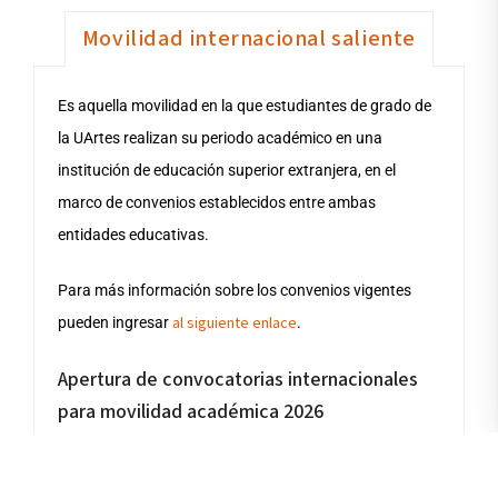
Movilidad internacional saliente
Es aquella movilidad en la que la UArtes actúa como
Es aquella movilidad en la que estudiantes de grado de
institución receptora, acogiendo a estudiantes
la UArtes realizan su periodo académico en una
internacionales provenientes de instituciones de
institución de educación superior extranjera, en el
educación superior del exterior con las cuales
marco de convenios establecidos entre ambas
mantenemos convenios.
entidades educativas.
Para más información sobre los convenios puedes
Para más información sobre los convenios vigentes
ingresar al siguiente enlace
al siguiente enlace
pueden ingresar
.
.
Nominación y aplicación
Apertura de convocatorias internacionales
para movilidad académica 2026
La Universidad de las Artes mantiene abierta su
convocatoria para recibir estudiantes internacionales
En el marco de los convenios internacionales que
que deseen realizar una movilidad internacional por uno
mantiene la Universidad de las Artes, la Dirección de