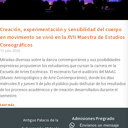
Creación, experimentación y sensibilidad del cuerpo
en movimiento se vivió en la XVII Muestra de Estudios
Coreográficos
13 julio 2026
Miradas diversas sobre la danza contemporánea y sus posibilidades
expresivas propusieron los estudiantes que cursan la carrera en la
Escuela de Artes Escénicas. El escenario fue el auditorio del MAAC
(Museo Antropológico y de Arte Contemporáneo), donde los días
miércoles 8 y jueves 9 de julio el público pudo disfrutar de los resultados
de los procesos académicos y de creación desarrollados durante el
semestre.
Leer más
Admisiones Pregrado
Antiguo Palacio de la
Envíanos un mensaje