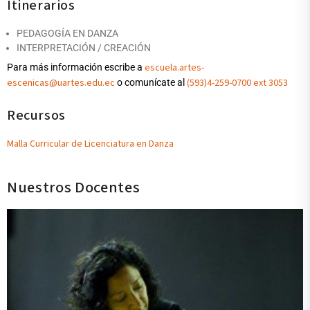
Itinerarios
PEDAGOGÍA EN DANZA
INTERPRETACIÓN / CREACIÓN
escuela.artes-
Para más información escribe a
escenicas@uartes.edu.ec
(593)4-259-0700 ext 3053
o comunícate al
Recursos
Malla Curricular de Licenciatura en Danza
Nuestros Docentes