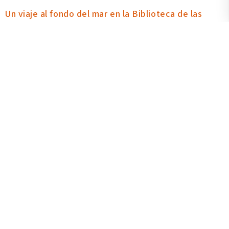
Un viaje al fondo del mar en la Biblioteca de las
Artes; el Museo Interactivo Océano Vivo, en la sala
Ría hasta el 18 de julio
8 julio 2026
Recorrer el Museo Interactivo Océano Vivo instalado en la sala Ría de
la Biblioteca de las Artes es una invitación a escuchar el canto de las
ballenas jorobadas, explorar la Reserva Marina El Pelado a través de
la realidad virtual, descubrir la magia de la bioluminiscencia y dejar
huellas construyendo corales. Se inauguró ayer y estará hasta el 18
de julio. La iniciativa es un trabajo conjunto entre la UArtes y la
Fundación Amiguitos del Océano.
Leer más