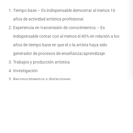
Tiempo base.– Es indispensable demostrar al menos 10
años de actividad artística profesional.
Experiencia en transmisión de conocimientos.– Es
indispensable contar con al menos el 40% en relación a los
años de tiempo base en que el o la artista haya sido
generador de procesos de enseñanza/aprendizaje.
Trabajos y producción artística
Investigación
Reconocimientos y distinciones
Capacitación y perfeccionamiento
Aporte
Para facilitar la entrega de información, la Universidad de las
Artes ha generado una plataforma informática, mediante la
cual, los y las postulantes podrán subir las evidencias de