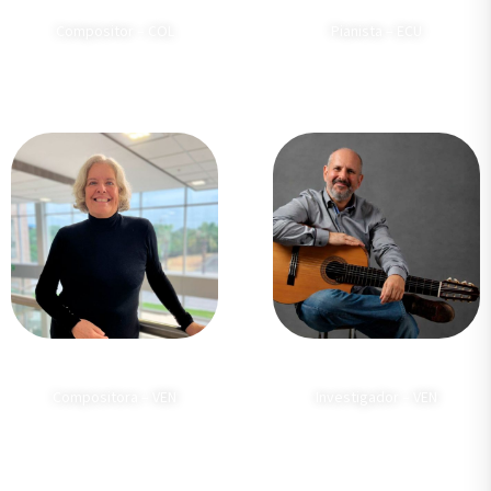
Juan Camilo Vasquez
Manuel Larrea
Compositor – COL
Pianista – ECU
Adina Izarra
David de los Reyes
Compositora – VEN
Investigador – VEN