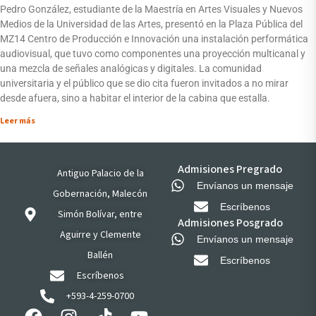
Pedro González, estudiante de la Maestría en Artes Visuales y Nuevos
Medios de la Universidad de las Artes, presentó en la Plaza Pública del
MZ14 Centro de Producción e Innovación una instalación performática
audiovisual, que tuvo como componentes una proyección multicanal y
una mezcla de señales analógicas y digitales. La comunidad
universitaria y el público que se dio cita fueron invitados a no mirar
desde afuera, sino a habitar el interior de la cabina que estalla.
Leer más
Admisiones Pregrado
Antiguo Palacio de la
Envíanos un mensaje
Gobernación, Malecón
Escríbenos
Simón Bolívar, entre
Admisiones Posgrado
Aguirre y Clemente
Envíanos un mensaje
Ballén
Escríbenos
Escríbenos
+593-4-259-0700