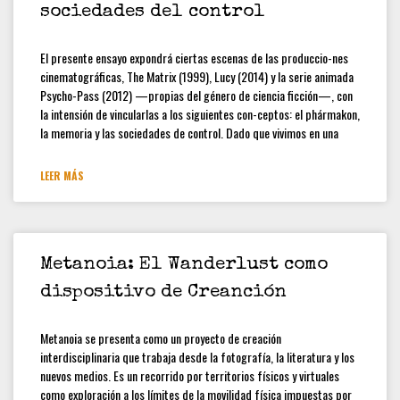
sociedades del control
Cuadernos de Trabajo: colección
estudiantes y docentes
El presente ensayo expondrá ciertas escenas de las produccio-nes
[CONVOCATORIA CERRADA]
cinematográficas, The Matrix (1999), Lucy (2014) y la serie animada
Convocatoria Preliminar: 3ra
Convocatoria abierta, colección
Psycho-Pass (2012) —propias del género de ciencia ficción—, con
estudiantes y docentes
la intensión de vincularlas a los siguientes con-ceptos: el phármakon,
la memoria y las sociedades de control. Dado que vivimos en una
Hamilton Rodríguez
LEER MÁS
Metanoia: El Wanderlust como
dispositivo de Creanción
Metanoia se presenta como un proyecto de creación
interdisciplinaria que trabaja desde la fotografía, la literatura y los
nuevos medios. Es un recorrido por territorios físicos y virtuales
como exploración a los límites de la movilidad física impuestas por