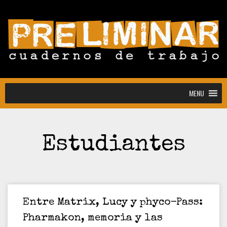
MENU
MENU
Estudiantes
Convocatoria abierta para la colección
Estudiantes
Convocatoria: Noctografías –
Entre Matrix, Lucy y phyco-Pass:
Escrituras para sostener la noche
Pharmakon, memoria y las
Convocatoria abierta de Preliminar,