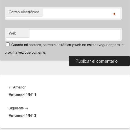
Correo electrónico
*
Web
Guarda mi nombre, correo electrónico y web en este navegador para la
próxima vez que comente.
Navegación
de
Entrada
←
Anterior
entradas
Volumen 1/N° 1
anterior:
Entrada
Siguiente
→
Volumen 1/N° 3
siguiente: