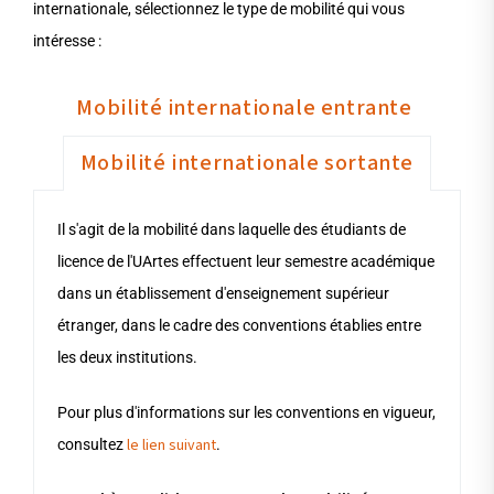
internationale, sélectionnez le type de mobilité qui vous
intéresse :
Mobilité internationale entrante
Mobilité internationale sortante
Il s'agit de la mobilité dans laquelle l'UArtes agit en tant
Il s'agit de la mobilité dans laquelle des étudiants de
qu'institution d'accueil, recevant des étudiants
licence de l'UArtes effectuent leur semestre académique
internationaux issus d'établissements d'enseignement
dans un établissement d'enseignement supérieur
supérieur étrangers avec lesquels nous maintenons des
étranger, dans le cadre des conventions établies entre
conventions.
les deux institutions.
Pour plus d'informations sur les conventions, consultez
Pour plus d'informations sur les conventions en vigueur,
le lien suivant
le lien suivant
consultez
.
.