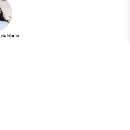
gría Morán
ts
ez Montalván
Alterno)