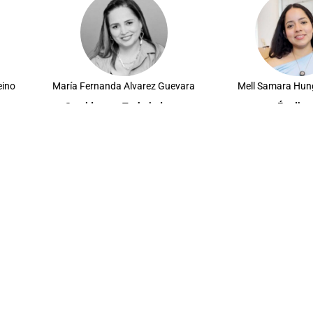
eino
María Fernanda Alvarez Guevara
Mell Samara Hun
Servidores y Trabajadores
Étudian
Segundo Leonel Benites Matamoros
Eliana Belén Alvar
Servidores y Trabajadores (Alterno)
Estudiantes (