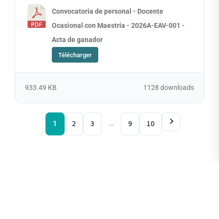
Convocatoria de personal - Docente
Ocasional con Maestría - 2026A-EAV-001 -
Acta de ganador
Télécharger
933.49 KB
1128 downloads
2
3
…
9
10
1
Procesos anteriores
Convocatoria de contratación de Personal de