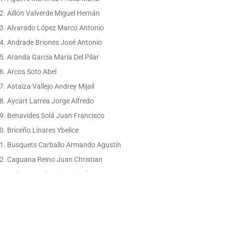
Aillón Valverde Miguel Hernán
Alvarado López Marco Antonio
Andrade Briones José Antonio
Aranda García María Del Pilar
Arcos Soto Abel
Astaiza Vallejo Andrey Mijail
Aycart Larrea Jorge Alfredo
Benavides Solá Juan Francisco
Briceño Linares Ybelice
Busquets Carballo Armando Agustín
Caguana Reino Juan Christian
Cajiao Oviedo Luis Miguel
Cantos Castro Cindy Catherine
Cardoso Teran Pablo Andres
Carrillo Rosero Ana María