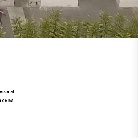
personal
 de las