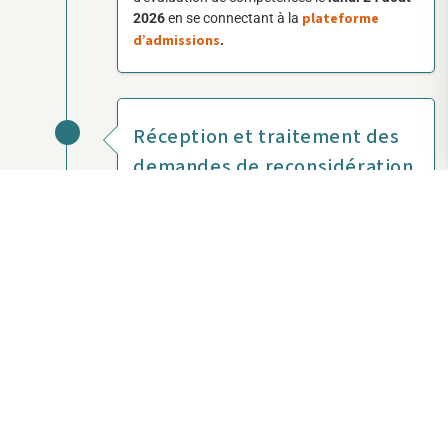
plateforme
2026
en se connectant à la
d’admissions
.
Réception et traitement des
demandes de reconsidération
Les demandes de reconsidération des
résultats obtenus pourront être soumises,
selon le format établi, à l'adresse
admisiones@uartes.edu.ec
électronique
le
mercredi 26 août 2026
. Une réponse sera
transmise par courrier électronique le
mardi
1er septembre 2026
.
Attribution et acceptation des