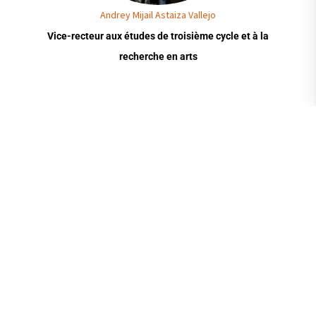
Andrey Mijail Astaiza Vallejo
Vice-recteur aux études de troisième cycle et à la
recherche en arts
Admissions aux Premier
Ancien Palacio de
cycle
Gobierno, Malecón
Envoyez-nous un
Simón Bolívar, entre
message
Aguirre et Clemente
Écrivez-nous
Admissions aux troisième
Ballén
cycle
Écrivez-nous
Envoyez-nous un
+593-4-259-0700
message
Écrivez-nous