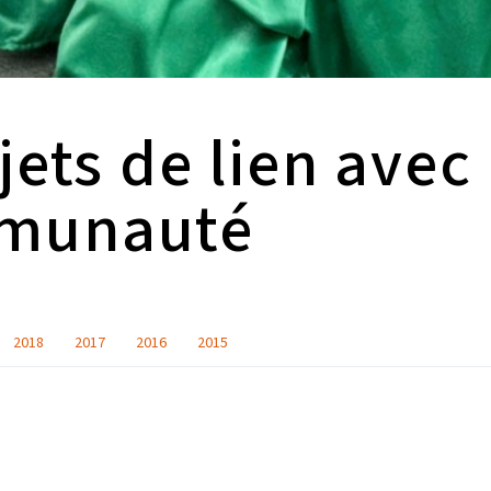
ets de lien avec 
munauté
2018
2017
2016
2015