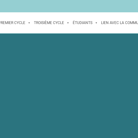
PREMIER CYCLE
TROISIÈME CYCLE
ÉTUDIANTS
LIEN AVEC LA COMM