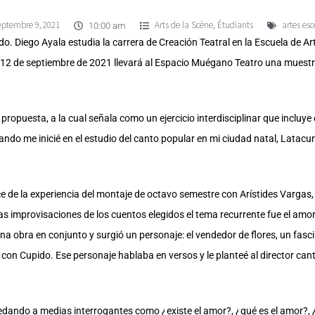
eptembre 9, 2021
Arts de la Scène
Étudiants
artes esc
,
10:00 am
do. Diego Ayala estudia la carrera de Creación Teatral en la Escuela de Ar
 12 de septiembre de 2021 llevará al Espacio Muégano Teatro una muestra
ropuesta, a la cual señala como un ejercicio interdisciplinar que incluye 
ndo me inicié en el estudio del canto popular en mi ciudad natal, Latac
ce de la experiencia del montaje de octavo semestre con Arístides Vargas,
s improvisaciones de los cuentos elegidos el tema recurrente fue el amo
a obra en conjunto y surgió un personaje: el vendedor de flores, un fasci
on Cupido. Ese personaje hablaba en versos y le planteé al director cant
uedando a medias interrogantes como ¿existe el amor?, ¿qué es el amor?,