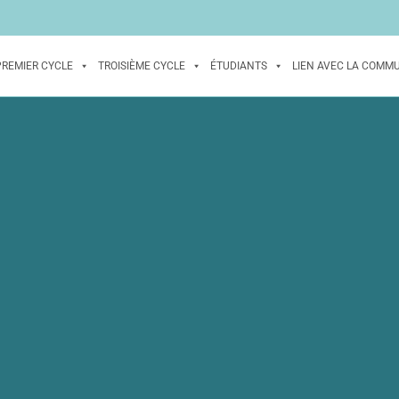
PREMIER CYCLE
TROISIÈME CYCLE
ÉTUDIANTS
LIEN AVEC LA COMM