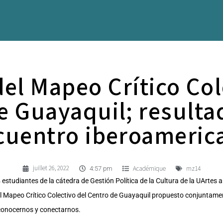
 del Mapeo Crítico Col
e Guayaquil; resultad
cuentro iberoameric
juillet 26, 2022
Académique
mz14
4:57 pm
4 estudiantes de la cátedra de Gestión Política de la Cultura de la UArtes 
del Mapeo Crítico Colectivo del Centro de Guayaquil propuesto conjuntam
econocernos y conectarnos.