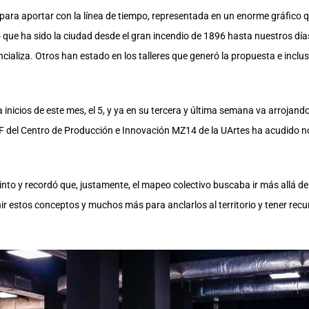
ara aportar con la línea de tiempo, representada en un enorme gráfico q
 que ha sido la ciudad desde el gran incendio de 1896 hasta nuestros días 
encializa. Otros han estado en los talleres que generó la propuesta e inclus
 a inicios de este mes, el 5, y ya en su tercera y última semana va arrojand
CIF del Centro de Producción e Innovación MZ14 de la UArtes ha acudido no
nto y recordó que, justamente, el mapeo colectivo buscaba ir más allá del
ir estos conceptos y muchos más para anclarlos al territorio y tener recu