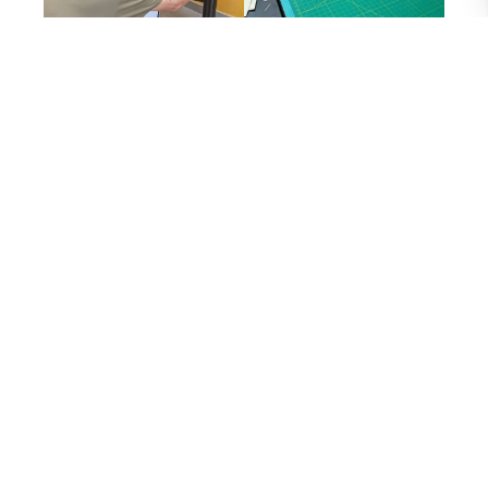
En este 2025, el proyecto sigue creciendo. La Escuela de
Literatura organizó nuevas convocatorias, como el Taller de
Procesos Editoriales, coordinado por María Paulina Briones
y dictado por Eduardo Vélez. Allí, los estudiantes trabajaron
en la producción de “Umbrales” y “Trapitos sucios”,
enfrentándose a los desafíos de planificación,
maquetación, encuadernación con fechas marcadas entre
agosto y septiembre, en reiteradas veces han estado contra
reloj, y es fascinante la dedicación de los estudiantes que se
quedaron hasta tarde junto a las docentes: María Paulina y
María Cecilia Velasco, emplasticando hasta el último
ejemplar previsto en el proyecto.
El hipopótamo continúa su marcha lenta, arrastrando su