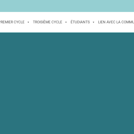
PREMIER CYCLE
TROISIÈME CYCLE
ÉTUDIANTS
LIEN AVEC LA COMM