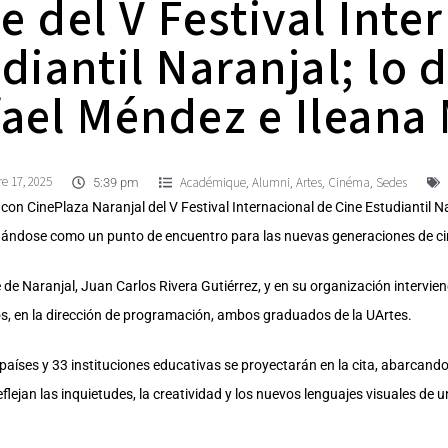
e del V Festival Inte
diantil Naranjal; lo d
fael Méndez e Ileana
e 17, 2025
Académique
Alumni
Artes
Cinéma
Sedes
,
,
,
,
5:39 pm
 con CinePlaza Naranjal del V Festival Internacional de Cine Estudiantil N
idándose como un punto de encuentro para las nuevas generaciones de c
lde de Naranjal, Juan Carlos Rivera Gutiérrez, y en su organización interv
os, en la dirección de programación, ambos graduados de la UArtes.
países y 33 instituciones educativas se proyectarán en la cita, abarcand
flejan las inquietudes, la creatividad y los nuevos lenguajes visuales d