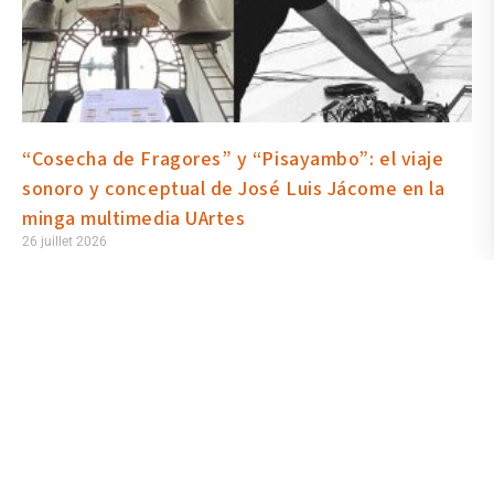
“Cosecha de Fragores” y “Pisayambo”: el viaje
sonoro y conceptual de José Luis Jácome en la
minga multimedia UArtes
26 juillet 2026
“Cosecha de Fragores” y “Pisayambo” son las propuestas de
investigación y artísticas que José Luis Jácome trajo a la mMAT
UArtes, uno de los eventos hito de la Escuela de Artes Sonoras. La
primera, una conferencia que tuvo lugar el martes 21 de julio, en la
Biblioteca de las Artes; la segunda, un concierto de campanas
electroacústicas e instrumentos andinos que se desarrolló el
miércoles 22 en la torre del edificio El Telégrafo.
Lire la suite