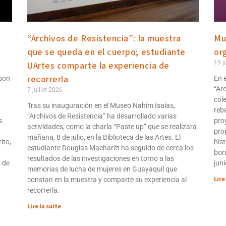
“Archivos de Resistencia”: la muestra
Mu
que se queda en el cuerpo; estudiante
or
19 j
UArtes comparte la experiencia de
recorrerla
 son
En 
“Ar
7 juillet 2026
col
Tras su inauguración en el Museo Nahim Isaías,
reb
“Archivos de Resistencia” ha desarrollado varias
s.
pro
actividades, como la charla “Paste up” que se realizará
pro
mañana, 8 de julio, en la Biblioteca de las Artes. El
ito,
his
estudiante Douglas Macharêt ha seguido de cerca los
borr
resultados de las investigaciones en torno a las
n de
jun
memorias de lucha de mujeres en Guayaquil que
Lire
constan en la muestra y comparte su experiencia al
recorrerla.
Lire la suite