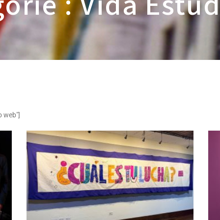
orie : Vida Estud
o web"]