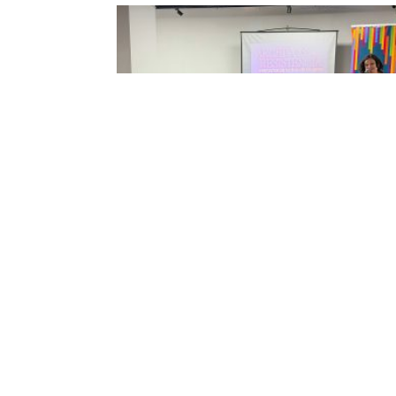
Archivos en resistencia: diálogo colect
para construir la “Memoria de las luch
de mujeres en Guayaquil y Ecuador”
19 juin 2026
El conversatorio “Memoria de las luchas de mujeres
Guayaquil y Ecuador” propició un compartir de
experiencias con una comunidad universitaria y un
público en general ávidos de conocer acciones