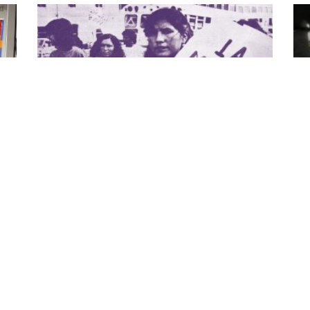
ivo
“Archivos de Resistencia” expone a
“A
as
través del arte un trabajo por la vida
la
digna
en
15 juin 2026
27 
 en
Los resultados de un proyecto de investigación y
Gra
vinculación con la sociedad que llevan adelante
univ
docentes y estudiantes de la Universidad de las Artes,
cre
denominado “Trayectorias de vida: puesta en valor de
Lópe