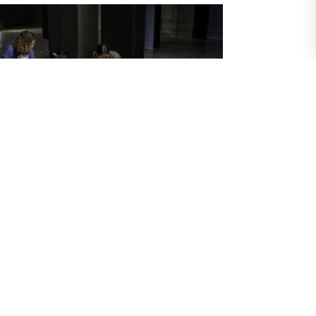
rte, mujeres y espacio público”, un
boratorio vivo para estudiantes UArtes
 sus prácticas preprofesionales
mai 2026
titud por el respaldo que nuestras autoridades
ersitarias brindan a los proyectos artísticos,
ativos y de investigación expresó María Fernanda
z en el balance de la reciente 7ª edición de “Arte,