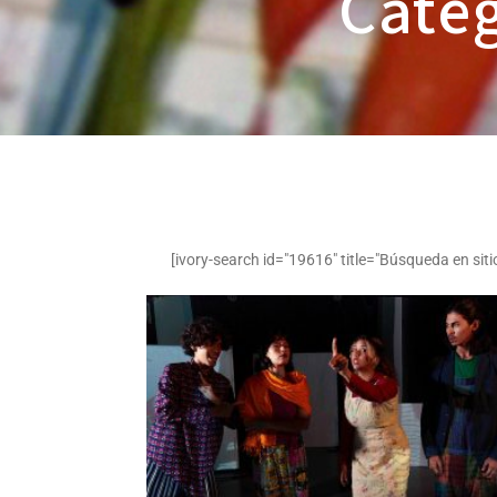
Catég
[ivory-search id="19616" title="Búsqueda en siti