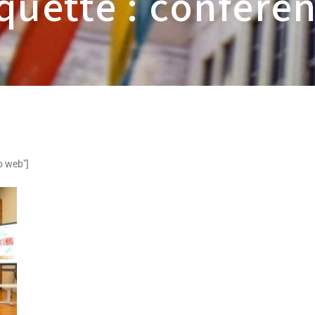
quette : confere
o web"]