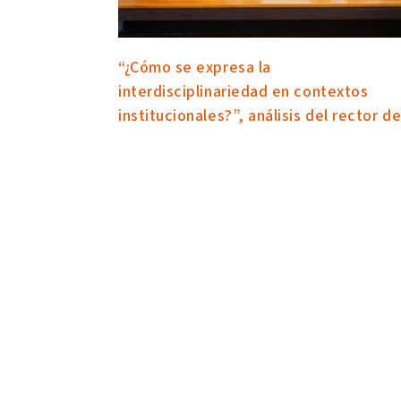
“¿Cómo se expresa la
interdisciplinariedad en contextos
institucionales?”, análisis del rector d
UArtes en simposio de UCuenca
29 juillet 2024
Organizado por el Departamento Interdisciplinario 
Espacio y Población de UCuenca, se desarrolló en l
capital azuaya el “lll Simposio de Espacio, Població
Sostenibilidad”. El rector William Herrera reflexionó
acerca de “¿Cómo se expresa la interdisciplinaried
en contextos institucionales?”. Lo hizo, dijo, a parti
la experiencia individual y colectiva que ha signific
participar en la construcción de la UArtes del Ecuad
Lire la suite