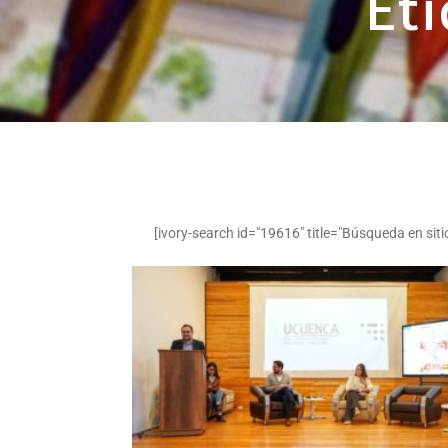
Éti
[ivory-search id="19616" title="Búsqueda en siti