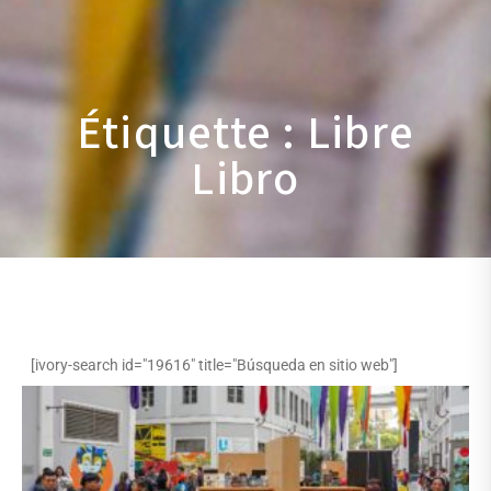
Étiquette : Libre
Libro
[ivory-search id="19616" title="Búsqueda en sitio web"]