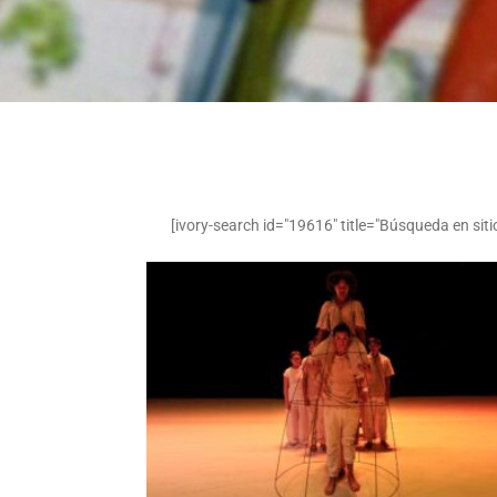
[ivory-search id="19616" title="Búsqueda en siti