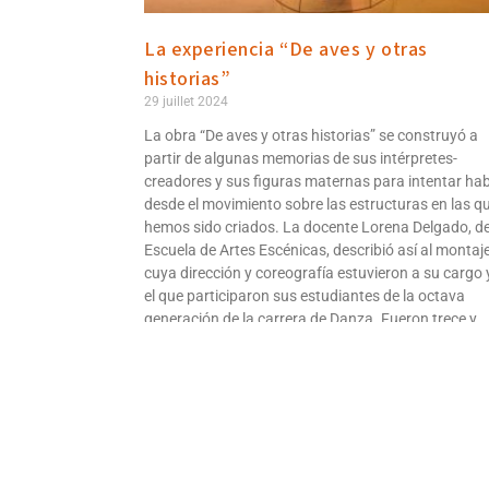
La experiencia “De aves y otras
historias”
29 juillet 2024
La obra “De aves y otras historias” se construyó a
partir de algunas memorias de sus intérpretes-
creadores y sus figuras maternas para intentar hab
desde el movimiento sobre las estructuras en las q
hemos sido criados. La docente Lorena Delgado, de
Escuela de Artes Escénicas, describió así al montaj
cuya dirección y coreografía estuvieron a su cargo 
el que participaron sus estudiantes de la octava
generación de la carrera de Danza. Fueron trece y
cuatro de ellos comparten la experiencia del antes,
durante y después de la puesta en escena.
Lire la suite