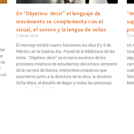
En “Objetivo: decir” el lenguaje de
“I
movimiento se complementa con el
su
visual, el sonoro y la lengua de señas
pr
5 février 2024
23 
El montaje tendrá cuatro funciones los días 8 y 9 de
Un r
lar
febrero, en la Galería 4ta. Pared de la Biblioteca de las
Una
ue
Artes. “Objetivo: decir” es el cierre escénico de los
alg
 la
procesos creativos de estudiantes del octavo semestre
car
e
de la carrera de Danza, intérpretes-creadores que
col
y en
asumieron junto a la directora de la obra, la docente
Sán
Sofía Mera, el desafío de llegar a todas las personas
Marc
con diversidad auditiva.
pre
Lire la suite
Lire