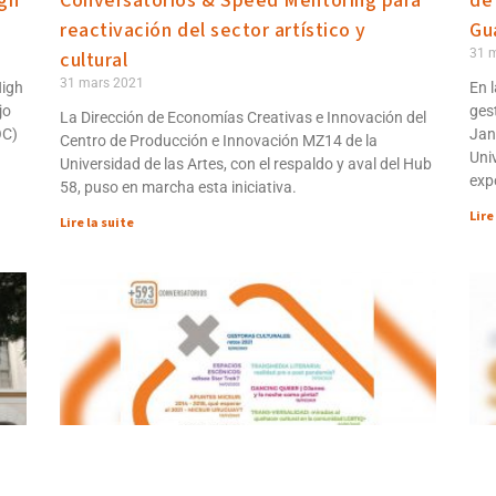
igh
Conversatorios & Speed Mentoring para
de
reactivación del sector artístico y
Gu
31 
cultural
31 mars 2021
High
En 
jo
ges
La Dirección de Economías Creativas e Innovación del
OC)
Jan
Centro de Producción e Innovación MZ14 de la
Uni
Universidad de las Artes, con el respaldo y aval del Hub
exp
58, puso en marcha esta iniciativa.
Lire
Lire la suite