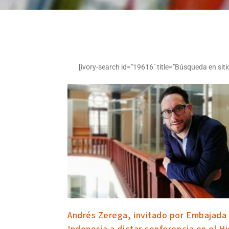
[ivory-search id="19616" title="Búsqueda en siti
Andrés Zerega, invitado por Embajada