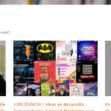
o web"]
 de
+593 ESPACIO | Ideas en desarrollo:
En