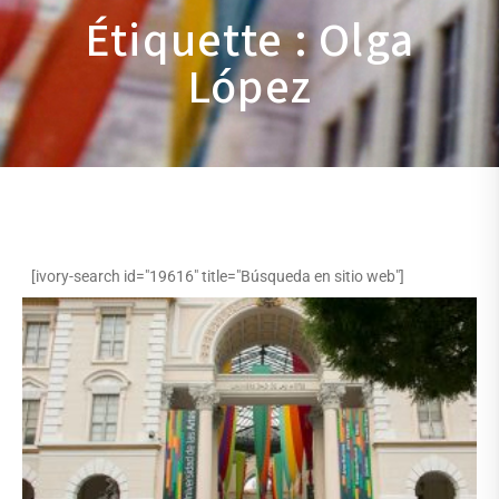
Étiquette : Olga
López
[ivory-search id="19616" title="Búsqueda en sitio web"]