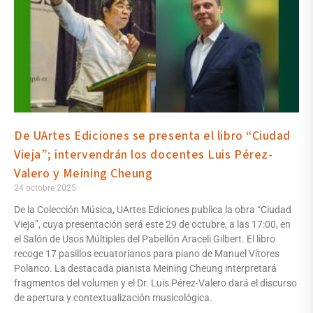
De UArtes Ediciones se presenta el libro “Ciudad
Vieja”; intervendrán los docentes Luis Pérez-
Valero y Meining Cheung
24 octobre 2025
De la Colección Música, UArtes Ediciones publica la obra “Ciudad
Vieja”, cuya presentación será este 29 de octubre, a las 17:00, en
el Salón de Usos Múltiples del Pabellón Araceli Gilbert. El libro
recoge 17 pasillos ecuatorianos para piano de Manuel Vítores
Polanco. La destacada pianista Meining Cheung interpretará
fragmentos del volumen y el Dr. Luis Pérez-Valero dará el discurso
de apertura y contextualización musicológica.