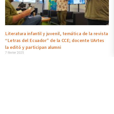
Literatura infantil y juvenil, temática de la revista
“Letras del Ecuador” de la CCE; docente UArtes
la editó y participan alumni
7 février 2025
En la Biblioteca de las Artes se realizó la presentación del número
212 de “Letras del Ecuador”, revista de la Casa de la Cultura
Ecuatoriana (CCE) cuya edición asumió la docente y directora de
la Escuela de Literatura de la UArtes, María Alejandra Zambrano,
quien convocó, a su vez, para un trabajo conjunto al alumnus
Cristian Alvarado. La publicación aborda la literatura infantil y
juvenil, y en su contenido hay reseñas de graduados.
Lire la suite