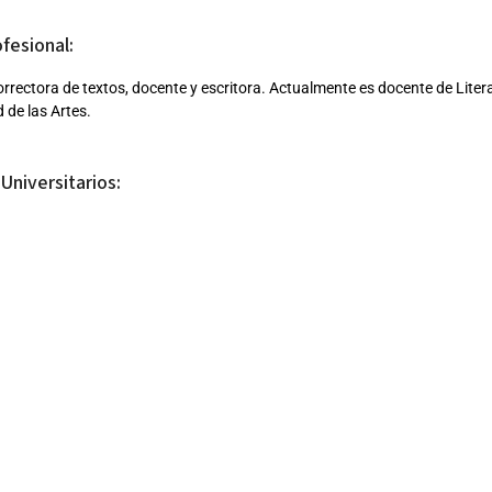
ofesional:
orrectora de textos, docente y escritora. Actualmente es docente de Liter
 de las Artes.
Universitarios:
a en Literatura por la Universidad de las Artes (2020)
en Escritura creativa por la Universidad Internacional de la Rioja (en cur
ciones:
l Rasguño – Co-editora.
angente – Editora. Co-editora del número “Ars animal” y editora de “Crear
iones destacadas / Obras / Exposiciones:
https://laornitorrinco.wordpress.com/2017/03/11
 en
LaOrnitorrinco
(2017).