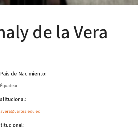
naly de la Vera
 País de Nacimiento:
 Équateur
stitucional:
lavera@uartes.edu.ec
titucional: