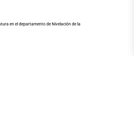
atura en el departamento de Nivelación de la
so)
/creer”.
/1998-por-c-de-la-vera/