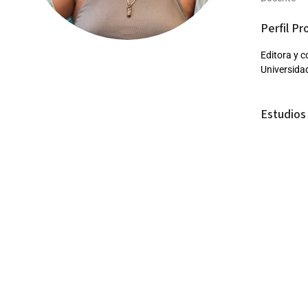
Perfil Pr
Editora y c
Universidad
Estudios 
Licenciad
Maestría 
Participa
Editoria
Revista t
Publicac
“1998*”,