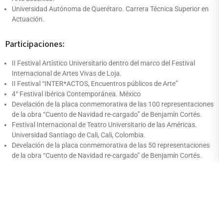
Universidad Autónoma de Querétaro. Carrera Técnica Superior en
Actuación.
Participaciones:
II Festival Artístico Universitario dentro del marco del Festival
Internacional de Artes Vivas de Loja.
II Festival “INTER*ACTOS, Encuentros públicos de Arte”
4° Festival Ibérica Contemporánea. México
Develación de la placa conmemorativa de las 100 representaciones
de la obra “Cuento de Navidad re-cargado” de Benjamín Cortés.
Festival Internacional de Teatro Universitario de las Américas.
Universidad Santiago de Cali, Cali, Colombia.
Develación de la placa conmemorativa de las 50 representaciones
de la obra “Cuento de Navidad re-cargado” de Benjamín Cortés.
“Festival Nacional de Danza Tabasco 2004” Tabasco, México.
Develación de la placa conmemorativa de las 50 representaciones
de la obra de teatro “Corona de sombra”
“31 Festival Internacional Cervantino” Guanajuato, México.
Develación de la placa conmemorativa de las 50 representaciones
de la obra de teatro “Sensacional de maricones”