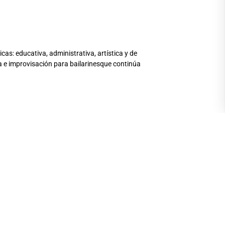
s: educativa, administrativa, artística y de
 e improvisación para bailarinesque continúa
 Artes. Abril 2021
2020
o 2020
 de Loja. Abril 2020
Ballet –PBT). Enero 2020, enero2021
d of Arizona. Artes Teatrales y Danza. Mayo
(Jenny Lang), Administración Teatral (Bruce
ramaturgia, Escritura de Guiones (Elaine