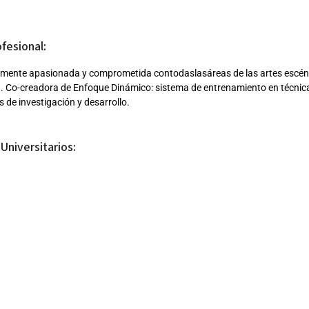
ofesional:
amente apasionada y comprometida contodaslasáreas de las artes escénica
. Co-creadora de Enfoque Dinámico: sistema de entrenamiento en técnica
 de investigación y desarrollo.
Universitarios:
ntas pedagógicas para la Educación Superior en Artes. Universidad de las
 Línea. Fundamentos de la Escritura. Tecnológico de MonterreyAgosto 
 Línea. Introduction to Public Speaking. Universidad de Washington Juli
nars. Educación en Tiempos de Pandemia. Universidad Técnica Particular
certificada en Progressing Ballet Technique (Progresando laTécnica del 
zación)
da en Artes Escénicas con altos honores “Summa Cum Laude”, Universida
 recibidas incluían: Combate Escénico (Brent Gibbs), Dirección Escénica 
), Introducción al Diseño Teatral, Actuación,Improvisación, Dirección, D