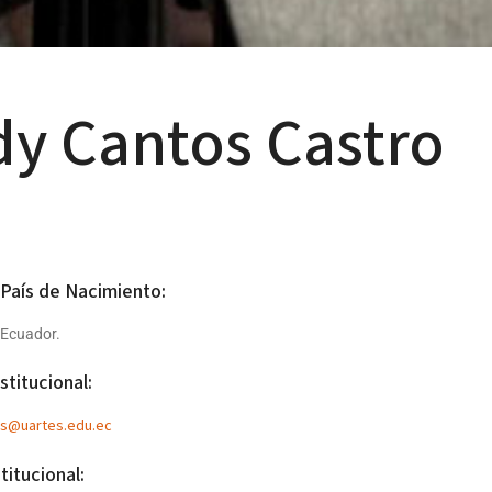
dy Cantos Castro
 País de Nacimiento:
 Ecuador.
stitucional:
os@uartes.edu.ec
titucional: