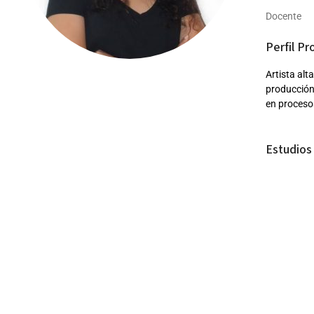
Docente
Perfil Pr
Artista alt
producción
en procesos
Estudios 
Herramie
Curso en
Curso en
Edu Webi
Maestro 
(Actuali
Licencia
2017.
Materias
Brockman