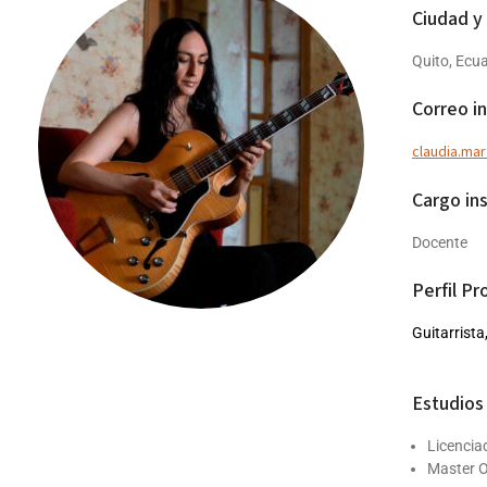
Ciudad y
Quito, Ecu
Correo in
claudia.ma
Cargo ins
Docente
Perfil Pr
Guitarrista
Estudios 
Licencia
Master O