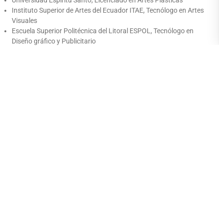
Instituto Superior de Artes del Ecuador ITAE, Tecnólogo en Artes
Visuales
Escuela Superior Politécnica del Litoral ESPOL, Tecnólogo en
Diseño gráfico y Publicitario
Participaciones:
En 2013 ha participado en el diseño y programación del proceso de
nivelación e ingreso de la enseñanza artística en Ecuador (bajo
orientación de SENESCYT, en talleres celebrados en ITAE, Guayaquil y
Universidad de Cuenca)
Fue designado por esta Secretaria como
Docente Formador de
Formadores
y como tal impartió el curso de capacitación en la
mencionada materia a profesores de diversas instituciones del país
(ITAE, mayo – junio del 2013).
Publicaciones destacadas / Obras / Exposiciones:
Curador junto con los docentes Adriana Ríos y Carlos Terán, de la