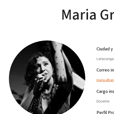
Maria G
Ciudad y
Latacunga
Correo in
maria.alba
Cargo ins
Docente
Perfil Pr