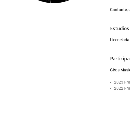
Cantante, 
Estudios 
Licenciad
Participa
Giras Music
2023 Fra
2022 Fra
2020 Arg
2019 Chi
2019 Ur
2018 USA
2018 Fr
2018 Nue