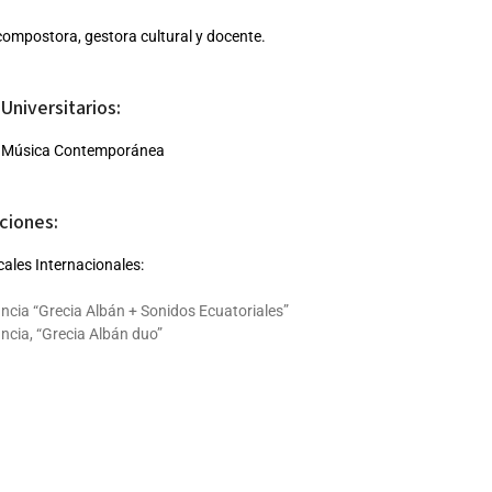
compostora, gestora cultural y docente.
Universitarios:
a Música Contemporánea
ciones:
ales Internacionales:
ncia “Grecia Albán + Sonidos Ecuatoriales”
ncia, “Grecia Albán duo”
entina “Grecia Albán · Mamahuaco”
le “Hombre Pez”
uguay “Grecia Albán Mamahuaco”
 (11 estados), “Río Mira”2018 Francia, España “Grecia Albán · Mamahu
ancia “La Malamaña”
va York “Sofía Rei The Stone Residency”