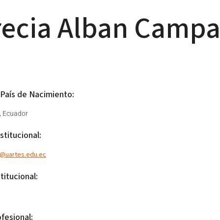
recia Alban Camp
 País de Nacimiento:
, Ecuador
stitucional:
n@uartes.edu.ec
titucional:
ofesional: