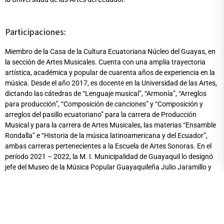
Participaciones:
Miembro de la Casa de la Cultura Ecuatoriana Núcleo del Guayas, en
la sección de Artes Musicales. Cuenta con una amplia trayectoria
artística, académica y popular de cuarenta años de experiencia en la
música. Desde el año 2017, es docente en la Universidad de las Artes,
dictando las cátedras de “Lenguaje musical”, “Armonía”, “Arreglos
para producción”, “Composición de canciones” y “Composición y
arreglos del pasillo ecuatoriano” para la carrera de Producción
Musical y para la carrera de Artes Musicales, las materias “Ensamble
Rondalla” e “Historia de la música latinoamericana y del Ecuador”,
ambas carreras pertenecientes a la Escuela de Artes Sonoras. En el
período 2021 – 2022, la M. I. Municipalidad de Guayaquil lo designó
jefe del Museo de la Música Popular Guayaquileña Julio Jaramillo y
director de la Escuela del Pasillo Nicasio Safadi. Desde el año 2022,
forma parte del directorio de la Fundación Pasillo Ecuatoriano, como
miembro fundador, ejerciendo la función de director académico ad
honorem.