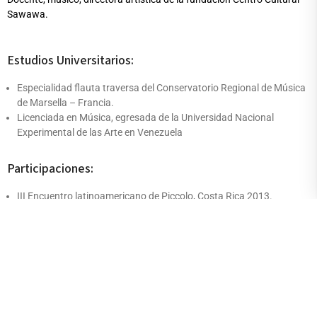
Sawawa.
Estudios Universitarios:
Especialidad flauta traversa del Conservatorio Regional de Música
de Marsella – Francia.
Licenciada en Música, egresada de la Universidad Nacional
Experimental de las Arte en Venezuela
Participaciones:
III Encuentro latinoamericano de Piccolo, Costa Rica 2013.
XXIV Festival Internacional de flautistas en la Mitad del Mundo,
Quito – 2014.
V Seminario Internacional de Flauta en la ciudad de Pamplona,
Colombia- 2015.
X Festival Internacional Flautas del Mundo en Mendoza –
Argentina 2018.
I Festival Internacional de Artes Sonoras Ecuador – 2020 II Festival
Internacional de Artes Sonoras Ecuador – 2021