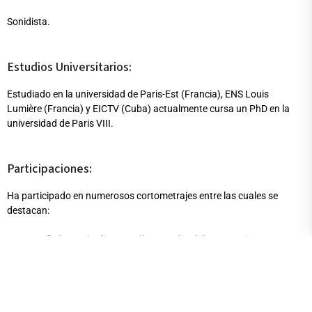
Sonidista.
Estudios Universitarios:
Estudiado en la universidad de Paris-Est (Francia), ENS Louis
Lumière (Francia) y EICTV (Cuba) actualmente cursa un PhD en la
universidad de Paris VIII.
Participaciones:
Ha participado en numerosos cortometrajes entre las cuales se
destacan:
Los anfitriones
(Cuba – Perú). Ganador del 3er Premio
Cinéfondation (Cannes – 2012,), Primer premio Coral de
Cortometraje (Festival de la Habana 2012) y Mejor Cortometraje
de Ficción (16 Festival de Lima)
Filme para poeta cego
(Cuba – Brasil). Ganador de Mejor diseño