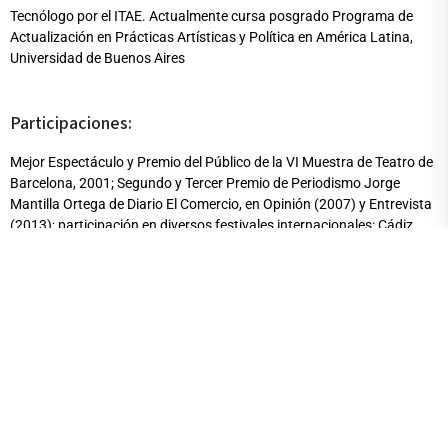
Tecnólogo por el ITAE. Actualmente cursa posgrado Programa de
Actualización en Prácticas Artísticas y Política en América Latina,
Universidad de Buenos Aires
Participaciones:
Mejor Espectáculo y Premio del Público de la VI Muestra de Teatro de
Barcelona, 2001; Segundo y Tercer Premio de Periodismo Jorge
Mantilla Ortega de Diario El Comercio, en Opinión (2007) y Entrevista
(2013); participación en diversos festivales internacionales: Cádiz,
Manizales, Alternativo de Bogotá, Recife, Translatines de Francia,
Íntimo de Mérida, ELTI de Buenos Aires, Mostra de Sao Paulo, entre
otros.
Publicaciones destacadas / Obras / Exposiciones:
Libros propios: “Lecturas para zombis suicidas” (Paradiso Ediciones,
2006) y “Juguetes cerca de la violencia: seis textos teatrales” (Fakir,
2018). Libros colectivos: “Mutis por el foro. Artes escénicas y política