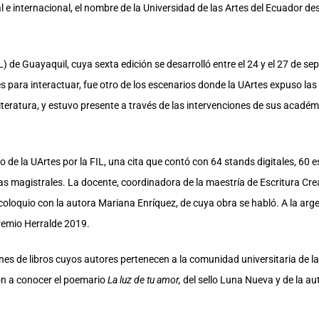
l e internacional, el nombre de la Universidad de las Artes del Ecuador de
FIL) de Guayaquil, cuya sexta edición se desarrolló entre el 24 y el 27 de 
s para interactuar, fue otro de los escenarios donde la UArtes expuso la
iteratura, y estuvo presente a través de las intervenciones de sus acad
 de la UArtes por la FIL, una cita que contó con 64 stands digitales, 60 e
as magistrales. La docente, coordinadora de la maestría de Escritura Cre
coloquio con la autora Mariana Enríquez, de cuya obra se habló. A la arge
remio Herralde 2019.
ones de libros cuyos autores pertenecen a la comunidad universitaria de la
on a conocer el poemario
La luz de tu amor,
del sello Luna Nueva y de la au