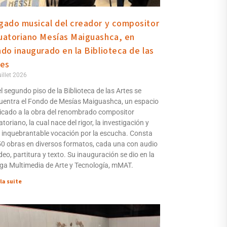
gado musical del creador y compositor
uatoriano Mesías Maiguashca, en
ndo inaugurado en la Biblioteca de las
tes
uillet 2026
l segundo piso de la Biblioteca de las Artes se
uentra el Fondo de Mesías Maiguashca, un espacio
icado a la obra del renombrado compositor
toriano, la cual nace del rigor, la investigación y
 inquebrantable vocación por la escucha. Consta
50 obras en diversos formatos, cada una con audio
deo, partitura y texto. Su inauguración se dio en la
ga Multimedia de Arte y Tecnología, mMAT.
 la suite