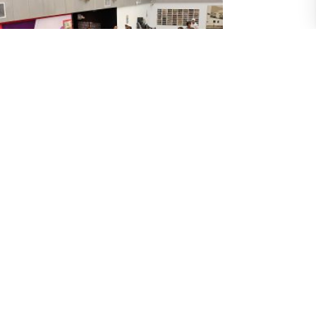
ras del rector y docentes UArtes en
estra “Rebelde, marginal y revoltoso:
tre la metáfora y el panfleto” del MNI
uillet 2026
elde, marginal y revoltoso: entre la metáfora y el
fleto” es la exposición que resulta de un proyecto
investigación del Museo Nahim Isaías (MNI) sobre
 manifestaciones contraculturales postdictadura en
yaquil. Curada por Oswaldo Terreros, la propuesta
colectiva y reúne a destacados artistas nacionales,
o nuestro rector Saidel Brito y varios docentes