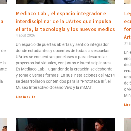
Mediaco Lab., el espacio integrador e
Le
da
interdisciplinar de la UArtes que impulsa
ec
el arte, la tecnología y los nuevos medios
fo
4 août 2026
Ar
31 j
Un espacio de puertas abiertas y sentido integrador
s de
donde estudiantes y docentes de todas las escuelas
En e
UArtes se encuentran por clases o para desarrollar
enc
e la
proyectos individuales, conjuntos e interdisciplinares.
ded
ante
Es Mediaco Lab., lugar donde la creación se desborda
ecua
y toma diversas formas. En sus instalaciones del MZ14
una
la
se desarrollaron contenidos para la “Prototeca III”, el
de 
Museo Interactivo Océano Vivo y la mMAT.
o vi
Min
Lire la suite
Lire