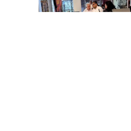
Sonidos de los Andes: El compositor
Cergio Prudencio dona instrumentos d
viento aymara y una obra poética suya
28 juillet 2026
Los sikus que el compositor, director de orquesta,
investigador y académico boliviano Cergio Prudenc
trajo para la conferencia-taller “Territorios
Tecnopensantes: Instrumentos musicales de la cul
aymara”, que dictó en el auditorio Pedro Carbo de l
Biblioteca Municipal en el marco de la Minga
Multimedia de Arte y Tecnología, los donó a la