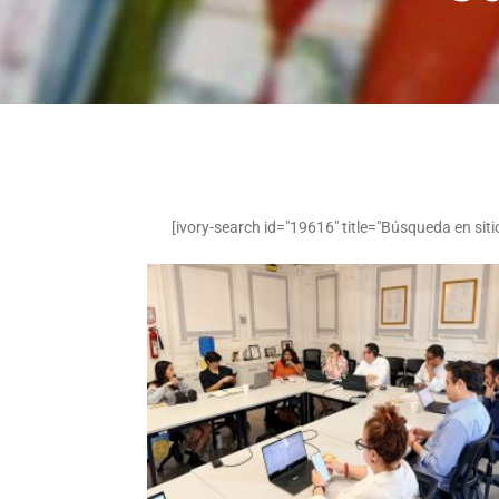
[ivory-search id="19616" title="Búsqueda en siti