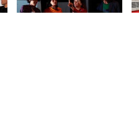
“Cuando la vida” regresa a la escena
Ob
e
teatral al dramaturgo Julián Martínez
mu
27 juillet 2026
en
27 j
La muerte, la identidad y el sentido de la existencia son
los ejes de la pieza, que tendrá tres funciones en el
“Reb
Teatro Casa Zona Escena. Con “Cuando la vida”, el
io
pan
dramaturgo Julián Martínez, director del
de 
Departamento Transversal, regresa a los escenarios.
tura
las
Se presenta este jueves 30 y viernes 31 de julio y
a
Gua
sábado 1 de agosto. Son sus intérpretes: Jéssica Brito,
es 
Richard Cumba, Sabaa Guerrero y Roger Sandoval,
com