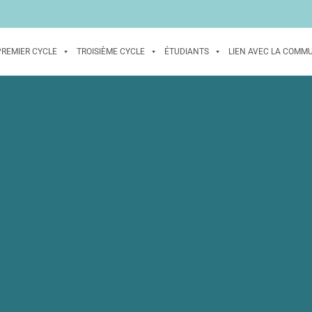
PREMIER CYCLE
TROISIÈME CYCLE
ÉTUDIANTS
LIEN AVEC LA COMM