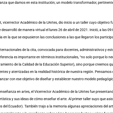
ñanza que damos en esta institución; un modelo transformador, pertinente 
, vicerrector Académico de la UArtes, dio inicio a un taller cuyo objetivo
desarrolló de manera virtual el lunes 26 de abril de 2021. Inició, a las 
ia en la que se expusieron las conclusiones a las que llegaron los particip
nternacionales de la cita, convocada para docentes, administrativos y estu
ferencia es importante en términos institucionales, “no solo porque lo 
ramiento de la Calidad de la Educación Superior), sino porque creemos q
ntes y aterrizadas en la realidad histórica de nuestra región. Pensamos
vanzar con ese objetivo de diseñar y establecer nuestro modelo pedagógic
enseñanza en artes, el Vicerrector Académico de la UArtes fue presentand
ística y sus ideas de cómo enseñar el arte. Al primer taller suyo que asist
tes del Ecuador). También trajo a la memoria algunas apreciaciones del a