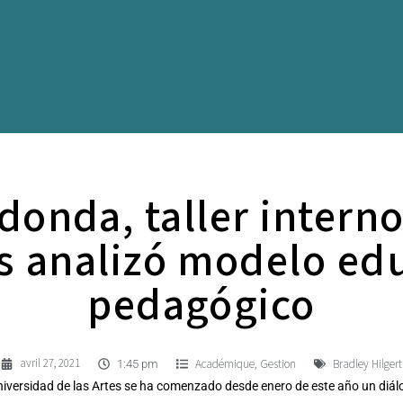
onda, taller interno
s analizó modelo ed
pedagógico
avril 27, 2021
Académique
Gestion
Bradley Hilgert
,
1:45 pm
niversidad de las Artes se ha comenzado desde enero de este año un diál