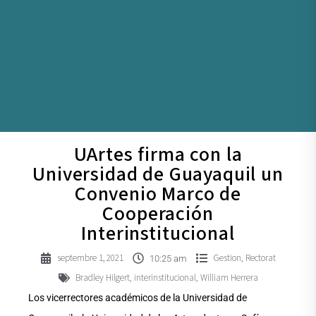
UArtes firma con la
Universidad de Guayaquil un
Convenio Marco de
Cooperación
Interinstitucional
septembre 1, 2021
Gestion
Rectorat
,
10:25 am
Bradley Hilgert
interinstitucional
William Herrera
,
,
Los vicerrectores académicos de la Universidad de