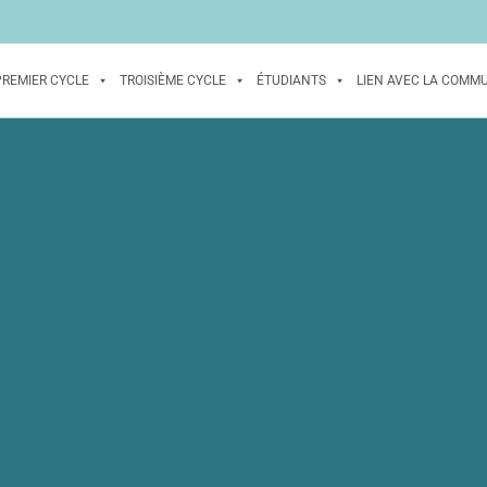
PREMIER CYCLE
TROISIÈME CYCLE
ÉTUDIANTS
LIEN AVEC LA COMM