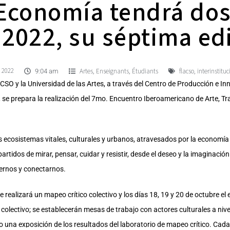
 Economía tendrá dos
 2022, su séptima ed
, 2022
Artes
Enseignants
Étudiants
flacso
interinstituc
,
,
,
9:04 am
SO y la Universidad de las Artes, a través del Centro de Producción e In
 se prepara la realización del 7mo. Encuentro Iberoamericano de Arte, T
os ecosistemas vitales, culturales y urbanos, atravesados por la economía
idos de mirar, pensar, cuidar y resistir, desde el deseo y la imaginación 
cernos y conectarnos.
 se realizará un mapeo crítico colectivo y los días 18, 19 y 20 de octubre e
colectivo; se establecerán mesas de trabajo con actores culturales a nive
o una exposición de los resultados del laboratorio de mapeo crítico. Cad