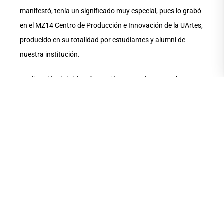
manifestó, tenía un significado muy especial, pues lo grabó
en el MZ14 Centro de Producción e Innovación de la UArtes,
producido en su totalidad por estudiantes y alumni de
nuestra institución.
La dirección del videoclip corrió a cargo de Samantha
Herrera, la fotografía de Andrés Pauta, la edición de Daniel
Santos, la producción de Brian Castillo y el arte de Marie
Muñoz y Doménica León.
“Gatos” es uno de los dos temas en género pop latino (el
otro se titula “Los buitres”) que la músico y productora
produjo para su primer proyecto musical “Fábulas
suburbanas”, con el cual participó en la convocatoria del
Instituto de Fomento a la Creatividad y la Innovación
del Ministerio de Cultura y Patrimonio, misma que ganó.